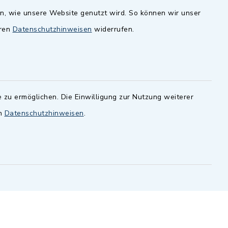
en, wie unsere Website genutzt wird. So können wir unser
andesamt
Dillenberggruppe
eren
Datenschutzhinweisen
widerrufen.
ssen
.
BayernPortal
inixmedia GmbH
 zu ermöglichen. Die Einwilligung zur Nutzung weiterer
en
Datenschutzhinweisen
.