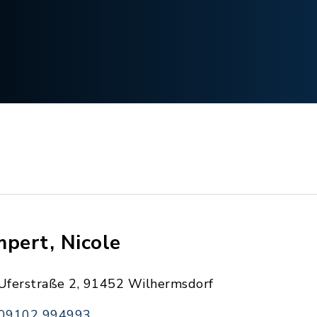
mpert, Nicole
Uferstraße 2, 91452 Wilhermsdorf
09102 994993