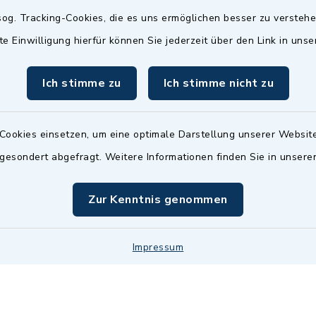
Termin möglich.
og. Tracking-Cookies, die es uns ermöglichen besser zu versteh
sätzlich:
Das Bürgeramt/EWO/St
te Einwilligung hierfür können Sie jederzeit über den Link in uns
18.00 Uhr - allerdings
ist
Mittwochs geschlo
ermin
Ich stimme zu
Ich stimme nicht zu
nde Termine sind
bitte fragen Sie den
en Sachbearbeiter)
Cookies einsetzen, um eine optimale Darstellung unserer Website
 gesondert abgefragt. Weitere Informationen finden Sie in unser
Zur Kenntnis genommen
Impressum