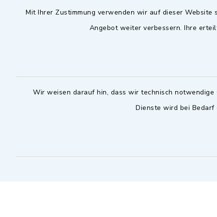
Mit Ihrer Zustimmung verwenden wir auf dieser Website s
09102 9958-0
Dienstag zu
Angebot weiter verbessern. Ihre erteil
09102 9958-111
16.30 bis 
nur mit T
rathaus@markt-
wilhermsdorf.de
(abweiche
möglich - 
Notfallnummer Bauhof
zuständig
Wir weisen darauf hin, dass wir technisch notwendige 
Dienste wird bei Bedarf
Nur außerhalb der regulären
Arbeitszeiten erreichbar
0151 57140232