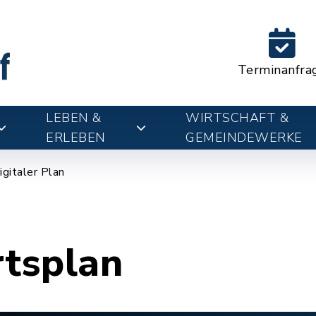
Terminanfra
LEBEN &
WIRTSCHAFT &
ERLEBEN
GEMEINDEWERKE
igitaler Plan
rtsplan