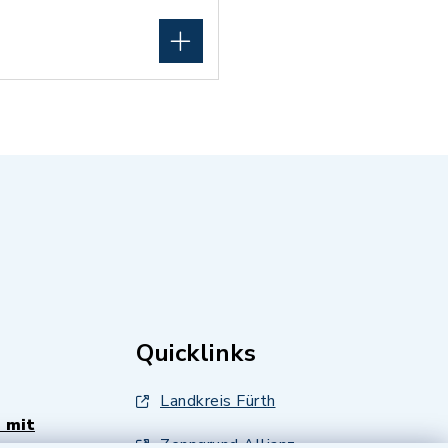
Quicklinks
Landkreis Fürth
 mit
Zenngrund Allianz