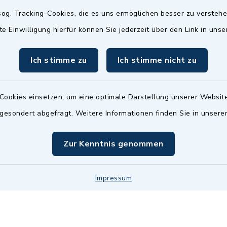
Termin möglich.
og. Tracking-Cookies, die es uns ermöglichen besser zu versteh
sätzlich:
Das Bürgeramt/EWO/St
te Einwilligung hierfür können Sie jederzeit über den Link in uns
18.00 Uhr - allerdings
ist
Mittwochs geschlo
ermin
Ich stimme zu
Ich stimme nicht zu
nde Termine sind
bitte fragen Sie den
en Sachbearbeiter)
Cookies einsetzen, um eine optimale Darstellung unserer Website
 gesondert abgefragt. Weitere Informationen finden Sie in unser
Zur Kenntnis genommen
Impressum