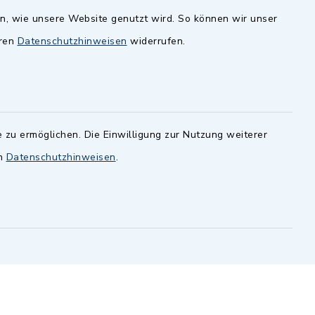
en, wie unsere Website genutzt wird. So können wir unser
andesamt
Dillenberggruppe
eren
Datenschutzhinweisen
widerrufen.
ssen
.
BayernPortal
inixmedia GmbH
 zu ermöglichen. Die Einwilligung zur Nutzung weiterer
en
Datenschutzhinweisen
.