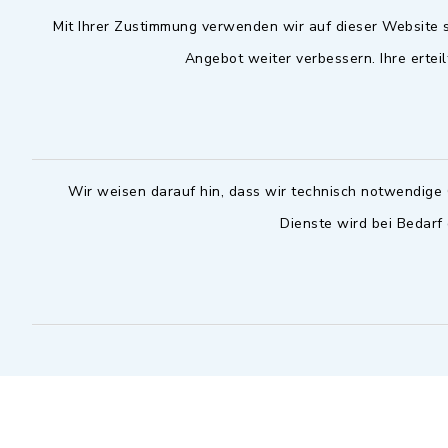
Mit Ihrer Zustimmung verwenden wir auf dieser Website s
09102 9958-0
Dienstag zu
09102 9958-111
Angebot weiter verbessern. Ihre erteil
16.30 bis 
nur mit T
rathaus@markt-
wilhermsdorf.de
(abweiche
möglich - 
Notfallnummer Bauhof
zuständig
Wir weisen darauf hin, dass wir technisch notwendige 
Dienste wird bei Bedarf
Nur außerhalb der regulären
Arbeitszeiten erreichbar
0151 57140232