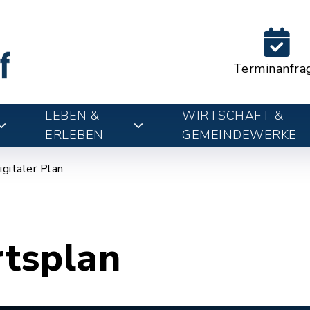
Terminanfra
LEBEN &
WIRTSCHAFT &
ERLEBEN
GEMEINDEWERKE
igitaler Plan
rtsplan