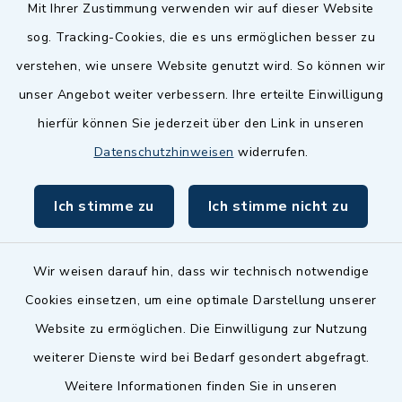
Quicklinks
Mit Ihrer Zustimmung verwenden wir auf dieser Website
sog. Tracking-Cookies, die es uns ermöglichen besser zu
Landkreis Fürth
verstehen, wie unsere Website genutzt wird. So können wir
Zenngrund Allianz
unser Angebot weiter verbessern. Ihre erteilte Einwilligung
hierfür können Sie jederzeit über den Link in unseren
Dillenberggruppe
Datenschutzhinweisen
widerrufen.
BayernPortal
Ich stimme zu
Ich stimme nicht zu
inixmedia GmbH
Wir weisen darauf hin, dass wir technisch notwendige
Cookies einsetzen, um eine optimale Darstellung unserer
Website zu ermöglichen. Die Einwilligung zur Nutzung
Kontakt
weiterer Dienste wird bei Bedarf gesondert abgefragt.
Weitere Informationen finden Sie in unseren
Barrierefreiheit