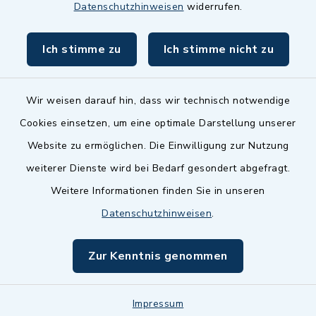
Datenschutzhinweisen
widerrufen.
BayernPortal
Ich stimme zu
Ich stimme nicht zu
inixmedia GmbH
Wir weisen darauf hin, dass wir technisch notwendige
Cookies einsetzen, um eine optimale Darstellung unserer
Website zu ermöglichen. Die Einwilligung zur Nutzung
Kontakt
weiterer Dienste wird bei Bedarf gesondert abgefragt.
Weitere Informationen finden Sie in unseren
Barrierefreiheit
Datenschutzhinweisen
.
Datenschutz
Zur Kenntnis genommen
Impressum
Impressum
Sitemap