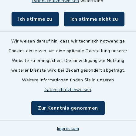
Datenschutzhinweisen
widerrufen.
Öffnungszeiten
Ich stimme zu
Ich stimme nicht zu
Montag bis Freitag:
07.30 Uhr bis 12.00 Uhr
Wir weisen darauf hin, dass wir technisch notwendige
Dienstag zusätzlich:
Cookies einsetzen, um eine optimale Darstellung unserer
16.30 bis 18.00 Uhr - allerdings
nur mit Termin
Website zu ermöglichen. Die Einwilligung zur Nutzung
weiterer Dienste wird bei Bedarf gesondert abgefragt.
(abweichende Termine sind möglich - bitte
fragen Sie den zuständigen Sachbearbeiter)
Weitere Informationen finden Sie in unseren
Datenschutzhinweisen
.
Vorsprachen im Bürgeramt/EWO
Zur Kenntnis genommen
Sind grundsätzlich nur mit Termin möglich.
Das Bürgeramt/EWO/Standesamt ist
Impressum
Mittwochs