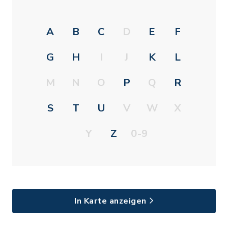
A
B
C
D
E
F
G
H
I
J
K
L
M
N
O
P
Q
R
S
T
U
V
W
X
Y
Z
0-9
In Karte anzeigen