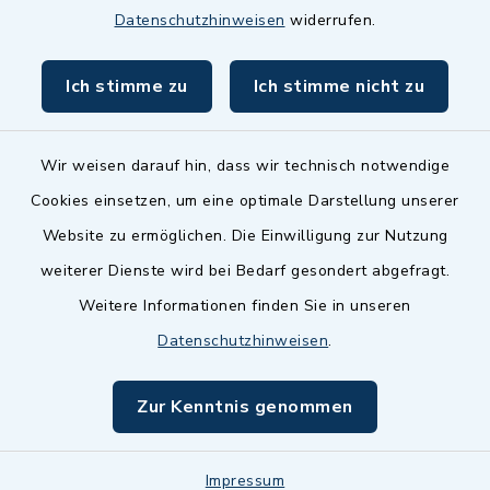
Datenschutzhinweisen
widerrufen.
BayernPortal
Ich stimme zu
Ich stimme nicht zu
inixmedia GmbH
Wir weisen darauf hin, dass wir technisch notwendige
Cookies einsetzen, um eine optimale Darstellung unserer
Website zu ermöglichen. Die Einwilligung zur Nutzung
Kontakt
weiterer Dienste wird bei Bedarf gesondert abgefragt.
Weitere Informationen finden Sie in unseren
Barrierefreiheit
Datenschutzhinweisen
.
Datenschutz
Zur Kenntnis genommen
Impressum
Impressum
Sitemap