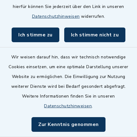
hierfür können Sie jederzeit über den Link in unseren
Dillenberggruppe
Datenschutzhinweisen
widerrufen.
BayernPortal
Ich stimme zu
Ich stimme nicht zu
inixmedia GmbH
Wir weisen darauf hin, dass wir technisch notwendige
Cookies einsetzen, um eine optimale Darstellung unserer
Website zu ermöglichen. Die Einwilligung zur Nutzung
Kontakt
weiterer Dienste wird bei Bedarf gesondert abgefragt.
Weitere Informationen finden Sie in unseren
Barrierefreiheit
Datenschutzhinweisen
.
Datenschutz
Zur Kenntnis genommen
Impressum