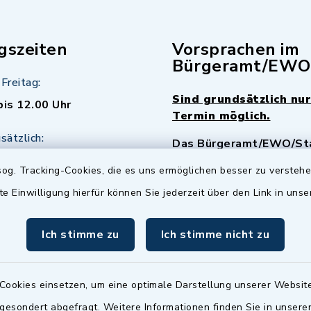
gszeiten
Vorsprachen im
Bürgeramt/EWO
Freitag:
Sind grundsätzlich nur
bis 12.00 Uhr
Termin möglich.
sätzlich:
Das Bürgeramt/EWO/St
18.00 Uhr - allerdings
ist
Mittwochs geschlo
og. Tracking-Cookies, die es uns ermöglichen besser zu versteh
ermin
te Einwilligung hierfür können Sie jederzeit über den Link in uns
nde Termine sind
bitte fragen Sie den
Ich stimme zu
Ich stimme nicht zu
en Sachbearbeiter)
Cookies einsetzen, um eine optimale Darstellung unserer Website
 gesondert abgefragt. Weitere Informationen finden Sie in unser