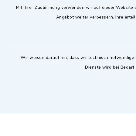
Mit Ihrer Zustimmung verwenden wir auf dieser Website s
09102 9958-0
Dienstag zu
Angebot weiter verbessern. Ihre erteil
09102 9958-111
16.30 bis 
nur mit T
rathaus@markt-
wilhermsdorf.de
(abweiche
möglich - 
Notfallnummer Bauhof
zuständig
Wir weisen darauf hin, dass wir technisch notwendige 
Dienste wird bei Bedarf
Nur außerhalb der regulären
Arbeitszeiten erreichbar
0151 57140232