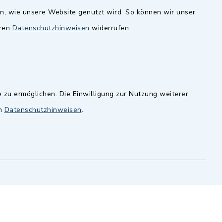
en, wie unsere Website genutzt wird. So können wir unser
andesamt
Dillenberggruppe
eren
Datenschutzhinweisen
widerrufen.
ssen
.
BayernPortal
inixmedia GmbH
 zu ermöglichen. Die Einwilligung zur Nutzung weiterer
en
Datenschutzhinweisen
.