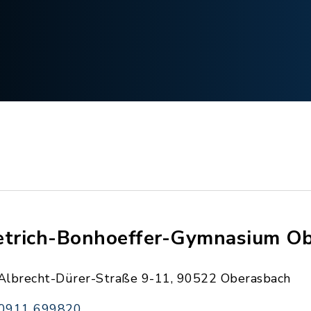
etrich-Bonhoeffer-Gymnasium O
Albrecht-Dürer-Straße 9-11, 90522 Oberasbach
0911 699820