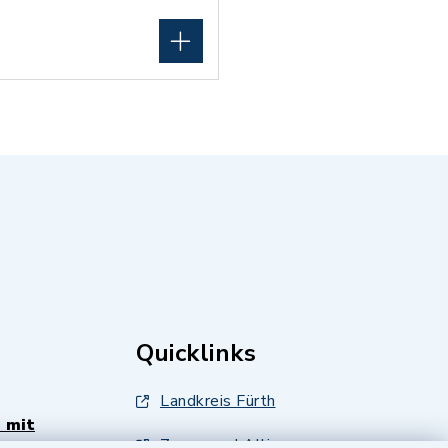
Quicklinks
Landkreis Fürth
 mit
Zenngrund Allianz