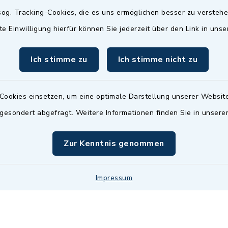
Termin möglich.
og. Tracking-Cookies, die es uns ermöglichen besser zu versteh
sätzlich:
Das Bürgeramt/EWO/St
te Einwilligung hierfür können Sie jederzeit über den Link in uns
18.00 Uhr - allerdings
ist
Mittwochs geschlo
ermin
Ich stimme zu
Ich stimme nicht zu
nde Termine sind
bitte fragen Sie den
en Sachbearbeiter)
Cookies einsetzen, um eine optimale Darstellung unserer Website
 gesondert abgefragt. Weitere Informationen finden Sie in unser
Zur Kenntnis genommen
Impressum