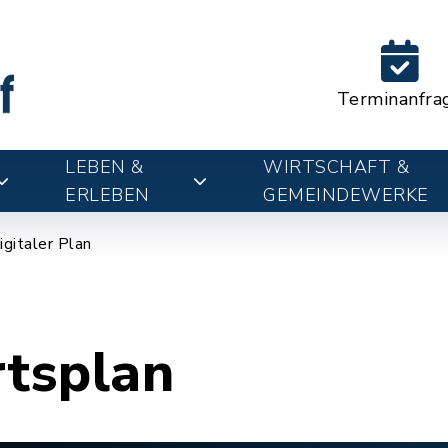
Terminanfra
LEBEN &
WIRTSCHAFT &
ERLEBEN
GEMEINDEWERKE
igitaler Plan
rtsplan