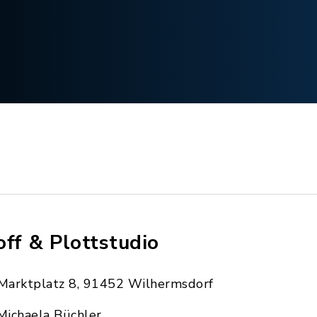
off & Plottstudio
Marktplatz 8, 91452 Wilhermsdorf
Michaela Büchler