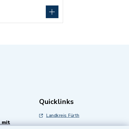
Quicklinks
Landkreis Fürth
 mit
Zenngrund Allianz