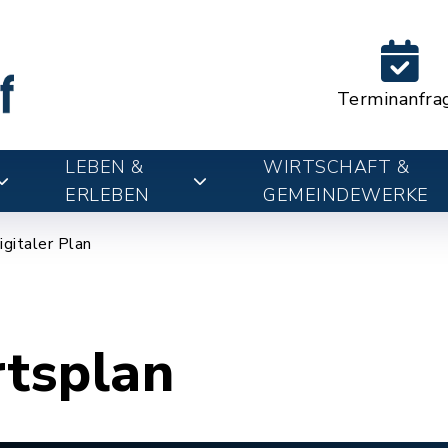
Terminanfra
LEBEN &
WIRTSCHAFT &
ERLEBEN
GEMEINDEWERKE
igitaler Plan
rtsplan