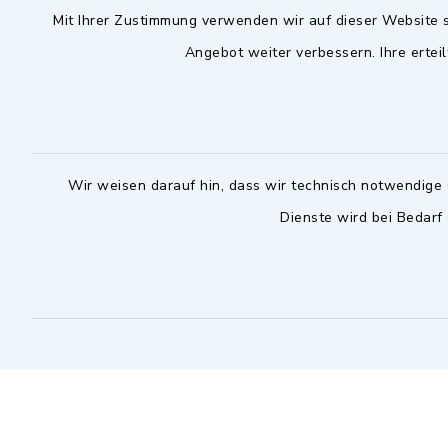
Mit Ihrer Zustimmung verwenden wir auf dieser Website s
09102 9958-0
Dienstag zu
Angebot weiter verbessern. Ihre erteil
09102 9958-111
16.30 bis 
nur mit T
rathaus@markt-
wilhermsdorf.de
(abweiche
möglich - 
Notfallnummer Bauhof
zuständig
Wir weisen darauf hin, dass wir technisch notwendige 
Dienste wird bei Bedarf
Nur außerhalb der regulären
Arbeitszeiten erreichbar
0151 57140232