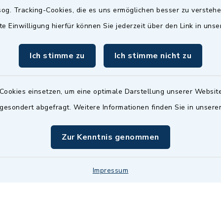
Termin möglich.
og. Tracking-Cookies, die es uns ermöglichen besser zu versteh
sätzlich:
Das Bürgeramt/EWO/St
te Einwilligung hierfür können Sie jederzeit über den Link in uns
18.00 Uhr - allerdings
ist
Mittwochs geschlo
ermin
Ich stimme zu
Ich stimme nicht zu
nde Termine sind
bitte fragen Sie den
en Sachbearbeiter)
Cookies einsetzen, um eine optimale Darstellung unserer Website
 gesondert abgefragt. Weitere Informationen finden Sie in unser
Zur Kenntnis genommen
Impressum