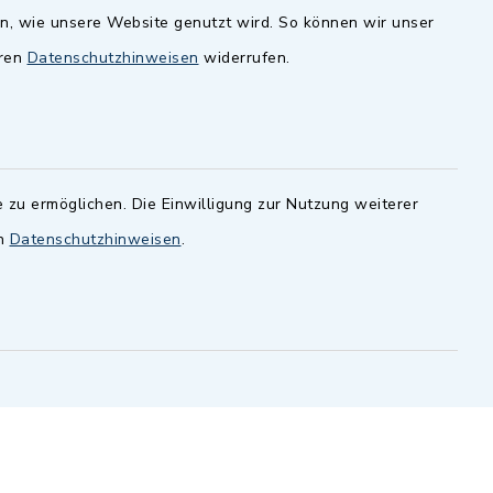
en, wie unsere Website genutzt wird. So können wir unser
andesamt
Dillenberggruppe
eren
Datenschutzhinweisen
widerrufen.
ssen
.
BayernPortal
inixmedia GmbH
 zu ermöglichen. Die Einwilligung zur Nutzung weiterer
en
Datenschutzhinweisen
.