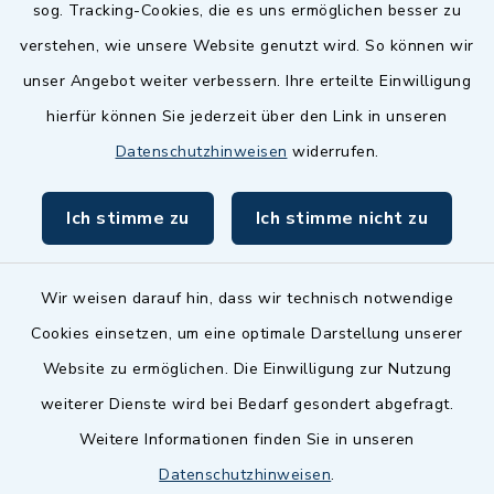
sog. Tracking-Cookies, die es uns ermöglichen besser zu
Landkreis Fürth
verstehen, wie unsere Website genutzt wird. So können wir
Zenngrund Allianz
unser Angebot weiter verbessern. Ihre erteilte Einwilligung
hierfür können Sie jederzeit über den Link in unseren
Dillenberggruppe
Datenschutzhinweisen
widerrufen.
BayernPortal
Ich stimme zu
Ich stimme nicht zu
inixmedia GmbH
Wir weisen darauf hin, dass wir technisch notwendige
Cookies einsetzen, um eine optimale Darstellung unserer
Website zu ermöglichen. Die Einwilligung zur Nutzung
Kontakt
weiterer Dienste wird bei Bedarf gesondert abgefragt.
Weitere Informationen finden Sie in unseren
Barrierefreiheit
Datenschutzhinweisen
.