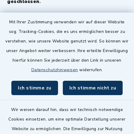
geschlossen
.
Quicklinks
Mit Ihrer Zustimmung verwenden wir auf dieser Website
sog. Tracking-Cookies, die es uns ermöglichen besser zu
Landkreis Fürth
verstehen, wie unsere Website genutzt wird. So können wir
Zenngrund Allianz
unser Angebot weiter verbessern. Ihre erteilte Einwilligung
hierfür können Sie jederzeit über den Link in unseren
Dillenberggruppe
Datenschutzhinweisen
widerrufen.
BayernPortal
Ich stimme zu
Ich stimme nicht zu
inixmedia GmbH
Wir weisen darauf hin, dass wir technisch notwendige
Cookies einsetzen, um eine optimale Darstellung unserer
Website zu ermöglichen. Die Einwilligung zur Nutzung