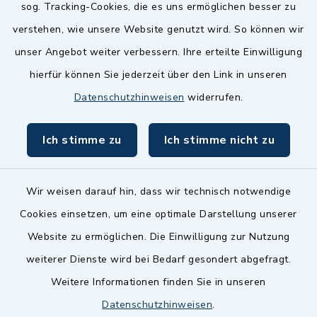
sog. Tracking-Cookies, die es uns ermöglichen besser zu
Landkreis Fürth
verstehen, wie unsere Website genutzt wird. So können wir
Zenngrund Allianz
unser Angebot weiter verbessern. Ihre erteilte Einwilligung
hierfür können Sie jederzeit über den Link in unseren
Dillenberggruppe
Datenschutzhinweisen
widerrufen.
BayernPortal
Ich stimme zu
Ich stimme nicht zu
inixmedia GmbH
Wir weisen darauf hin, dass wir technisch notwendige
Cookies einsetzen, um eine optimale Darstellung unserer
Website zu ermöglichen. Die Einwilligung zur Nutzung
Kontakt
weiterer Dienste wird bei Bedarf gesondert abgefragt.
Weitere Informationen finden Sie in unseren
Barrierefreiheit
Datenschutzhinweisen
.