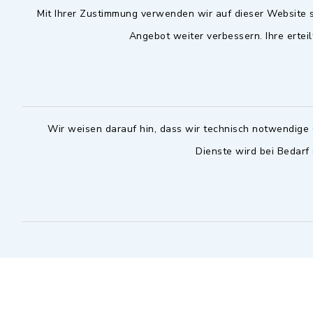
Mit Ihrer Zustimmung verwenden wir auf dieser Website s
09102 9958-0
Dienstag zu
Angebot weiter verbessern. Ihre erteil
09102 9958-111
16.30 bis 
nur mit T
rathaus@markt-
wilhermsdorf.de
(abweiche
möglich - 
Notfallnummer Bauhof
zuständig
Wir weisen darauf hin, dass wir technisch notwendige 
Dienste wird bei Bedarf
Nur außerhalb der regulären
Arbeitszeiten erreichbar
0151 57140232