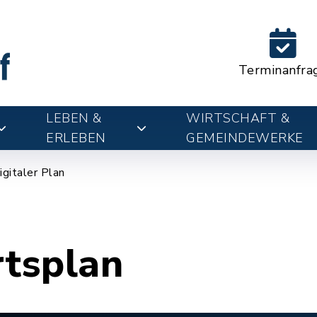
Terminanfra
LEBEN &
WIRTSCHAFT &
ERLEBEN
GEMEINDEWERKE
igitaler Plan
rtsplan