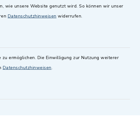
en, wie unsere Website genutzt wird. So können wir unser
andesamt
Dillenberggruppe
eren
Datenschutzhinweisen
widerrufen.
ssen
.
BayernPortal
inixmedia GmbH
 zu ermöglichen. Die Einwilligung zur Nutzung weiterer
en
Datenschutzhinweisen
.