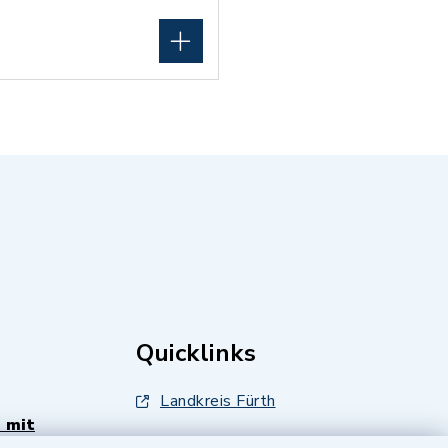
Quicklinks
Landkreis Fürth
 mit
Zenngrund Allianz