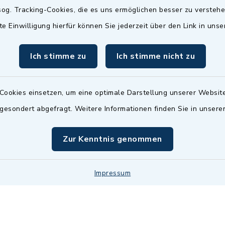
Termin möglich.
og. Tracking-Cookies, die es uns ermöglichen besser zu versteh
sätzlich:
Das Bürgeramt/EWO/St
te Einwilligung hierfür können Sie jederzeit über den Link in uns
18.00 Uhr - allerdings
ist
Mittwochs geschlo
ermin
Ich stimme zu
Ich stimme nicht zu
nde Termine sind
bitte fragen Sie den
en Sachbearbeiter)
Cookies einsetzen, um eine optimale Darstellung unserer Website
 gesondert abgefragt. Weitere Informationen finden Sie in unser
Zur Kenntnis genommen
Impressum