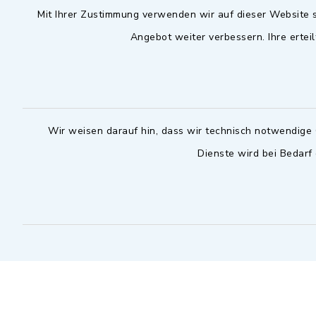
Mit Ihrer Zustimmung verwenden wir auf dieser Website s
09102 9958-0
Dienstag zu
Angebot weiter verbessern. Ihre erteil
09102 9958-111
16.30 bis 
nur mit T
rathaus@markt-
wilhermsdorf.de
(abweiche
möglich - 
Notfallnummer Bauhof
zuständig
Wir weisen darauf hin, dass wir technisch notwendige 
Dienste wird bei Bedarf
Nur außerhalb der regulären
Arbeitszeiten erreichbar
0151 57140232