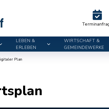
Terminanfra
LEBEN &
WIRTSCHAFT &
ERLEBEN
GEMEINDEWERKE
igitaler Plan
rtsplan