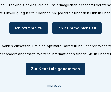
Termin möglich.
og. Tracking-Cookies, die es uns ermöglichen besser zu versteh
sätzlich:
Das Bürgeramt/EWO/St
te Einwilligung hierfür können Sie jederzeit über den Link in uns
18.00 Uhr - allerdings
ist
Mittwochs geschlo
ermin
Ich stimme zu
Ich stimme nicht zu
nde Termine sind
bitte fragen Sie den
en Sachbearbeiter)
Cookies einsetzen, um eine optimale Darstellung unserer Website
 gesondert abgefragt. Weitere Informationen finden Sie in unser
Zur Kenntnis genommen
Impressum