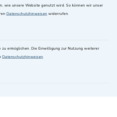
en, wie unsere Website genutzt wird. So können wir unser
andesamt
Dillenberggruppe
eren
Datenschutzhinweisen
widerrufen.
ssen
.
BayernPortal
inixmedia GmbH
 zu ermöglichen. Die Einwilligung zur Nutzung weiterer
en
Datenschutzhinweisen
.