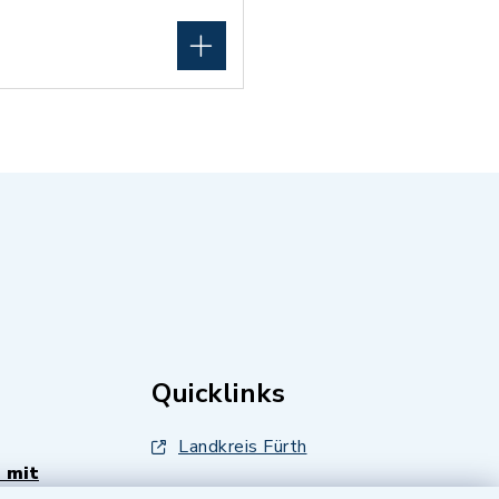
Quicklinks
Landkreis Fürth
 mit
Zenngrund Allianz