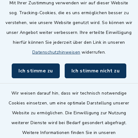
Quicklinks
Mit Ihrer Zustimmung verwenden wir auf dieser Website
sog. Tracking-Cookies, die es uns ermöglichen besser zu
Landkreis Fürth
verstehen, wie unsere Website genutzt wird. So können wir
Zenngrund Allianz
unser Angebot weiter verbessern. Ihre erteilte Einwilligung
hierfür können Sie jederzeit über den Link in unseren
Dillenberggruppe
Datenschutzhinweisen
widerrufen.
BayernPortal
Ich stimme zu
Ich stimme nicht zu
inixmedia GmbH
Wir weisen darauf hin, dass wir technisch notwendige
Cookies einsetzen, um eine optimale Darstellung unserer
Website zu ermöglichen. Die Einwilligung zur Nutzung
Kontakt
weiterer Dienste wird bei Bedarf gesondert abgefragt.
Weitere Informationen finden Sie in unseren
Barrierefreiheit