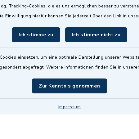
Termin möglich.
og. Tracking-Cookies, die es uns ermöglichen besser zu versteh
sätzlich:
Das Bürgeramt/EWO/St
te Einwilligung hierfür können Sie jederzeit über den Link in uns
18.00 Uhr - allerdings
ist
Mittwochs geschlo
ermin
Ich stimme zu
Ich stimme nicht zu
nde Termine sind
bitte fragen Sie den
en Sachbearbeiter)
Cookies einsetzen, um eine optimale Darstellung unserer Website
 gesondert abgefragt. Weitere Informationen finden Sie in unser
Zur Kenntnis genommen
Impressum