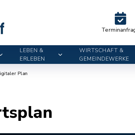
Terminanfra
LEBEN &
WIRTSCHAFT &
ERLEBEN
GEMEINDEWERKE
igitaler Plan
rtsplan