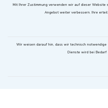
Mit Ihrer Zustimmung verwenden wir auf dieser Website s
09102 9958-0
Dienstag zu
Angebot weiter verbessern. Ihre erteil
09102 9958-111
16.30 bis 
nur mit T
rathaus@markt-
wilhermsdorf.de
(abweiche
möglich - 
Notfallnummer Bauhof
zuständig
Wir weisen darauf hin, dass wir technisch notwendige 
Dienste wird bei Bedarf
Nur außerhalb der regulären
Arbeitszeiten erreichbar
0151 57140232