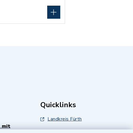
Quicklinks
Landkreis Fürth
 mit
Zenngrund Allianz