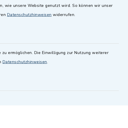
en, wie unsere Website genutzt wird. So können wir unser
andesamt
Dillenberggruppe
eren
Datenschutzhinweisen
widerrufen.
ssen
.
BayernPortal
inixmedia GmbH
 zu ermöglichen. Die Einwilligung zur Nutzung weiterer
en
Datenschutzhinweisen
.