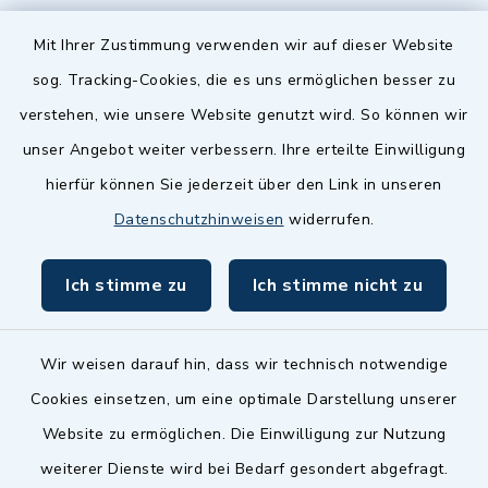
Quicklinks
Mit Ihrer Zustimmung verwenden wir auf dieser Website
sog. Tracking-Cookies, die es uns ermöglichen besser zu
Landkreis Fürth
verstehen, wie unsere Website genutzt wird. So können wir
Zenngrund Allianz
unser Angebot weiter verbessern. Ihre erteilte Einwilligung
hierfür können Sie jederzeit über den Link in unseren
Dillenberggruppe
Datenschutzhinweisen
widerrufen.
BayernPortal
Ich stimme zu
Ich stimme nicht zu
inixmedia GmbH
Wir weisen darauf hin, dass wir technisch notwendige
Cookies einsetzen, um eine optimale Darstellung unserer
Website zu ermöglichen. Die Einwilligung zur Nutzung
Kontakt
weiterer Dienste wird bei Bedarf gesondert abgefragt.