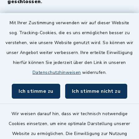
geschlossen
.
Quicklinks
Mit Ihrer Zustimmung verwenden wir auf dieser Website
sog. Tracking-Cookies, die es uns ermöglichen besser zu
Landkreis Fürth
verstehen, wie unsere Website genutzt wird. So können wir
Zenngrund Allianz
unser Angebot weiter verbessern. Ihre erteilte Einwilligung
hierfür können Sie jederzeit über den Link in unseren
Dillenberggruppe
Datenschutzhinweisen
widerrufen.
BayernPortal
Ich stimme zu
Ich stimme nicht zu
inixmedia GmbH
Wir weisen darauf hin, dass wir technisch notwendige
Cookies einsetzen, um eine optimale Darstellung unserer
Website zu ermöglichen. Die Einwilligung zur Nutzung