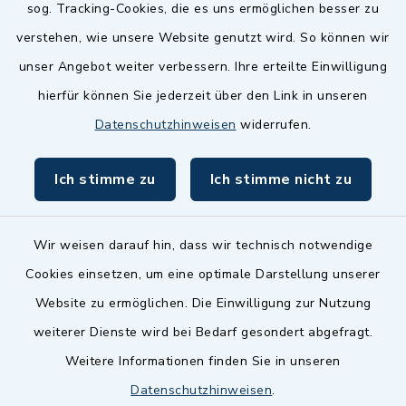
sog. Tracking-Cookies, die es uns ermöglichen besser zu
Landkreis Fürth
verstehen, wie unsere Website genutzt wird. So können wir
Zenngrund Allianz
unser Angebot weiter verbessern. Ihre erteilte Einwilligung
hierfür können Sie jederzeit über den Link in unseren
Dillenberggruppe
Datenschutzhinweisen
widerrufen.
BayernPortal
Ich stimme zu
Ich stimme nicht zu
inixmedia GmbH
Wir weisen darauf hin, dass wir technisch notwendige
Cookies einsetzen, um eine optimale Darstellung unserer
Website zu ermöglichen. Die Einwilligung zur Nutzung
Kontakt
weiterer Dienste wird bei Bedarf gesondert abgefragt.
Weitere Informationen finden Sie in unseren
Barrierefreiheit
Datenschutzhinweisen
.