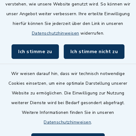
Landkreis Fürth
verstehen, wie unsere Website genutzt wird. So können wir
Zenngrund Allianz
unser Angebot weiter verbessern. Ihre erteilte Einwilligung
hierfür können Sie jederzeit über den Link in unseren
Dillenberggruppe
Datenschutzhinweisen
widerrufen.
BayernPortal
Ich stimme zu
Ich stimme nicht zu
inixmedia GmbH
Wir weisen darauf hin, dass wir technisch notwendige
Cookies einsetzen, um eine optimale Darstellung unserer
Website zu ermöglichen. Die Einwilligung zur Nutzung
Kontakt
weiterer Dienste wird bei Bedarf gesondert abgefragt.
Weitere Informationen finden Sie in unseren
Barrierefreiheit
Datenschutzhinweisen
.
Datenschutz