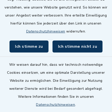
Landkreis Fürth
verstehen, wie unsere Website genutzt wird. So können wir
Zenngrund Allianz
unser Angebot weiter verbessern. Ihre erteilte Einwilligung
hierfür können Sie jederzeit über den Link in unseren
Dillenberggruppe
Datenschutzhinweisen
widerrufen.
BayernPortal
Ich stimme zu
Ich stimme nicht zu
inixmedia GmbH
Wir weisen darauf hin, dass wir technisch notwendige
Cookies einsetzen, um eine optimale Darstellung unserer
Website zu ermöglichen. Die Einwilligung zur Nutzung
Kontakt
weiterer Dienste wird bei Bedarf gesondert abgefragt.
Weitere Informationen finden Sie in unseren
Barrierefreiheit
Datenschutzhinweisen
.
Datenschutz