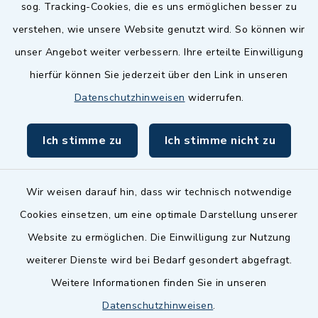
sog. Tracking-Cookies, die es uns ermöglichen besser zu
Landkreis Fürth
verstehen, wie unsere Website genutzt wird. So können wir
Zenngrund Allianz
unser Angebot weiter verbessern. Ihre erteilte Einwilligung
hierfür können Sie jederzeit über den Link in unseren
Dillenberggruppe
Datenschutzhinweisen
widerrufen.
BayernPortal
Ich stimme zu
Ich stimme nicht zu
inixmedia GmbH
Wir weisen darauf hin, dass wir technisch notwendige
Cookies einsetzen, um eine optimale Darstellung unserer
Website zu ermöglichen. Die Einwilligung zur Nutzung
Kontakt
weiterer Dienste wird bei Bedarf gesondert abgefragt.
Weitere Informationen finden Sie in unseren
Barrierefreiheit
Datenschutzhinweisen
.