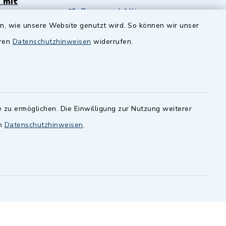
 mit
Zenngrund Allianz
en, wie unsere Website genutzt wird. So können wir unser
andesamt
Dillenberggruppe
eren
Datenschutzhinweisen
widerrufen.
ssen
.
BayernPortal
inixmedia GmbH
 zu ermöglichen. Die Einwilligung zur Nutzung weiterer
en
Datenschutzhinweisen
.