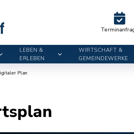
Terminanfra
LEBEN &
WIRTSCHAFT &
ERLEBEN
GEMEINDEWERKE
igitaler Plan
rtsplan