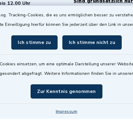
Sind grundsätzlich nur
bis 12.00 Uhr
Termin möglich.
og. Tracking-Cookies, die es uns ermöglichen besser zu versteh
sätzlich:
Das Bürgeramt/EWO/St
te Einwilligung hierfür können Sie jederzeit über den Link in uns
18.00 Uhr - allerdings
ist
Mittwochs geschlo
ermin
Ich stimme zu
Ich stimme nicht zu
nde Termine sind
bitte fragen Sie den
en Sachbearbeiter)
Cookies einsetzen, um eine optimale Darstellung unserer Website
 gesondert abgefragt. Weitere Informationen finden Sie in unser
Zur Kenntnis genommen
Impressum