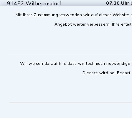
91452 Wilhermsdorf
07.30 Uhr 
Mit Ihrer Zustimmung verwenden wir auf dieser Website s
09102 9958-0
Dienstag zu
Angebot weiter verbessern. Ihre erteil
09102 9958-111
16.30 bis 
nur mit T
rathaus@markt-
wilhermsdorf.de
(abweiche
möglich - 
Notfallnummer Bauhof
zuständig
Wir weisen darauf hin, dass wir technisch notwendige 
Dienste wird bei Bedarf
Nur außerhalb der regulären
Arbeitszeiten erreichbar
0151 57140232