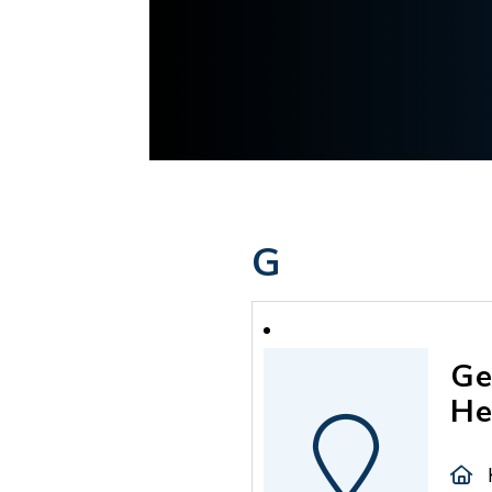
G
Ge
He