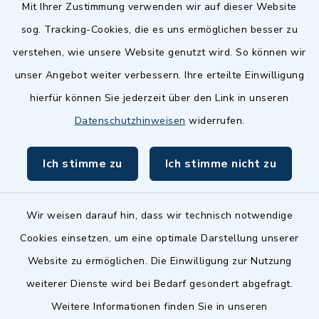
Quicklinks
Mit Ihrer Zustimmung verwenden wir auf dieser Website
sog. Tracking-Cookies, die es uns ermöglichen besser zu
Landkreis Fürth
verstehen, wie unsere Website genutzt wird. So können wir
Zenngrund Allianz
unser Angebot weiter verbessern. Ihre erteilte Einwilligung
hierfür können Sie jederzeit über den Link in unseren
Dillenberggruppe
Datenschutzhinweisen
widerrufen.
BayernPortal
Ich stimme zu
Ich stimme nicht zu
inixmedia GmbH
Wir weisen darauf hin, dass wir technisch notwendige
Cookies einsetzen, um eine optimale Darstellung unserer
Website zu ermöglichen. Die Einwilligung zur Nutzung
Kontakt
weiterer Dienste wird bei Bedarf gesondert abgefragt.
Weitere Informationen finden Sie in unseren
Barrierefreiheit