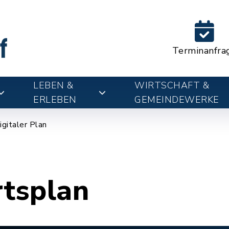
Terminanfra
LEBEN &
WIRTSCHAFT &
ERLEBEN
GEMEINDEWERKE
igitaler Plan
rtsplan