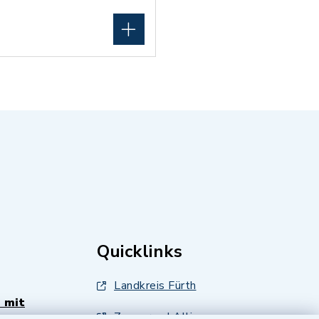
Quicklinks
Landkreis Fürth
 mit
Zenngrund Allianz