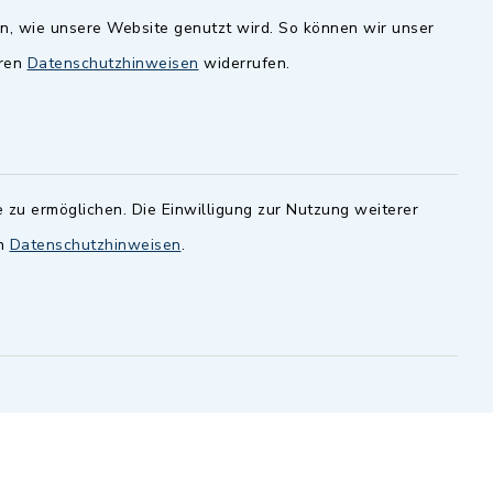
en, wie unsere Website genutzt wird. So können wir unser
andesamt
Dillenberggruppe
eren
Datenschutzhinweisen
widerrufen.
ssen
.
BayernPortal
inixmedia GmbH
 zu ermöglichen. Die Einwilligung zur Nutzung weiterer
en
Datenschutzhinweisen
.