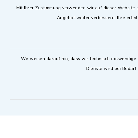
Mit Ihrer Zustimmung verwenden wir auf dieser Website s
09102 9958-0
Dienstag zu
Angebot weiter verbessern. Ihre erteil
09102 9958-111
16.30 bis 
nur mit T
rathaus@markt-
wilhermsdorf.de
(abweiche
möglich - 
Notfallnummer Bauhof
zuständig
Wir weisen darauf hin, dass wir technisch notwendige 
Dienste wird bei Bedarf
Nur außerhalb der regulären
Arbeitszeiten erreichbar
0151 57140232