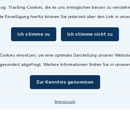
Termin möglich.
og. Tracking-Cookies, die es uns ermöglichen besser zu versteh
sätzlich:
Das Bürgeramt/EWO/St
te Einwilligung hierfür können Sie jederzeit über den Link in uns
18.00 Uhr - allerdings
ist
Mittwochs geschlo
ermin
Ich stimme zu
Ich stimme nicht zu
nde Termine sind
bitte fragen Sie den
en Sachbearbeiter)
Cookies einsetzen, um eine optimale Darstellung unserer Website
 gesondert abgefragt. Weitere Informationen finden Sie in unser
Zur Kenntnis genommen
Impressum