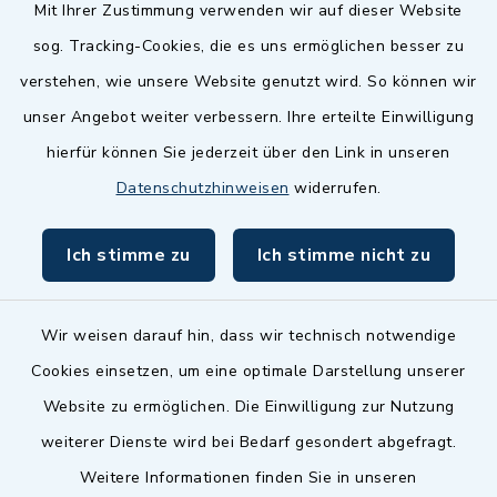
Quicklinks
Mit Ihrer Zustimmung verwenden wir auf dieser Website
sog. Tracking-Cookies, die es uns ermöglichen besser zu
Landkreis Fürth
verstehen, wie unsere Website genutzt wird. So können wir
Zenngrund Allianz
unser Angebot weiter verbessern. Ihre erteilte Einwilligung
hierfür können Sie jederzeit über den Link in unseren
Dillenberggruppe
Datenschutzhinweisen
widerrufen.
BayernPortal
Ich stimme zu
Ich stimme nicht zu
inixmedia GmbH
Wir weisen darauf hin, dass wir technisch notwendige
Cookies einsetzen, um eine optimale Darstellung unserer
Website zu ermöglichen. Die Einwilligung zur Nutzung
Kontakt
weiterer Dienste wird bei Bedarf gesondert abgefragt.
Weitere Informationen finden Sie in unseren
Barrierefreiheit