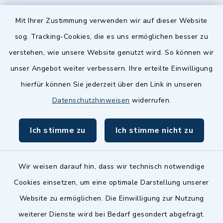
Quicklinks
Mit Ihrer Zustimmung verwenden wir auf dieser Website
sog. Tracking-Cookies, die es uns ermöglichen besser zu
Landkreis Fürth
verstehen, wie unsere Website genutzt wird. So können wir
Zenngrund Allianz
unser Angebot weiter verbessern. Ihre erteilte Einwilligung
hierfür können Sie jederzeit über den Link in unseren
Dillenberggruppe
Datenschutzhinweisen
widerrufen.
BayernPortal
Ich stimme zu
Ich stimme nicht zu
inixmedia GmbH
Wir weisen darauf hin, dass wir technisch notwendige
Cookies einsetzen, um eine optimale Darstellung unserer
Website zu ermöglichen. Die Einwilligung zur Nutzung
Kontakt
weiterer Dienste wird bei Bedarf gesondert abgefragt.