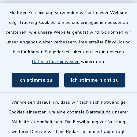
Quicklinks
Mit Ihrer Zustimmung verwenden wir auf dieser Website
sog. Tracking-Cookies, die es uns ermöglichen besser zu
Landkreis Fürth
verstehen, wie unsere Website genutzt wird. So können wir
Zenngrund Allianz
unser Angebot weiter verbessern. Ihre erteilte Einwilligung
hierfür können Sie jederzeit über den Link in unseren
Dillenberggruppe
Datenschutzhinweisen
widerrufen.
BayernPortal
Ich stimme zu
Ich stimme nicht zu
inixmedia GmbH
Wir weisen darauf hin, dass wir technisch notwendige
Cookies einsetzen, um eine optimale Darstellung unserer
Website zu ermöglichen. Die Einwilligung zur Nutzung
Kontakt
weiterer Dienste wird bei Bedarf gesondert abgefragt.