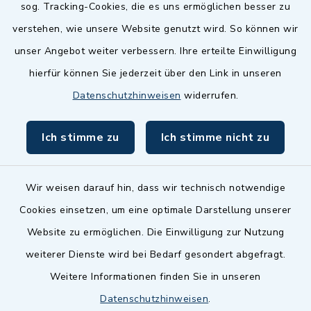
sog. Tracking-Cookies, die es uns ermöglichen besser zu
Landkreis Fürth
verstehen, wie unsere Website genutzt wird. So können wir
Zenngrund Allianz
unser Angebot weiter verbessern. Ihre erteilte Einwilligung
hierfür können Sie jederzeit über den Link in unseren
Dillenberggruppe
Datenschutzhinweisen
widerrufen.
BayernPortal
Ich stimme zu
Ich stimme nicht zu
inixmedia GmbH
Wir weisen darauf hin, dass wir technisch notwendige
Cookies einsetzen, um eine optimale Darstellung unserer
Website zu ermöglichen. Die Einwilligung zur Nutzung
Kontakt
weiterer Dienste wird bei Bedarf gesondert abgefragt.
Weitere Informationen finden Sie in unseren
Barrierefreiheit
Datenschutzhinweisen
.