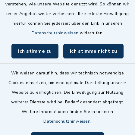
Landkreis Fürth
verstehen, wie unsere Website genutzt wird. So können wir
Zenngrund Allianz
unser Angebot weiter verbessern. Ihre erteilte Einwilligung
hierfür können Sie jederzeit über den Link in unseren
Dillenberggruppe
Datenschutzhinweisen
widerrufen.
BayernPortal
Ich stimme zu
Ich stimme nicht zu
inixmedia GmbH
Wir weisen darauf hin, dass wir technisch notwendige
Cookies einsetzen, um eine optimale Darstellung unserer
Website zu ermöglichen. Die Einwilligung zur Nutzung
Kontakt
weiterer Dienste wird bei Bedarf gesondert abgefragt.
Weitere Informationen finden Sie in unseren
Barrierefreiheit
Datenschutzhinweisen
.
Datenschutz