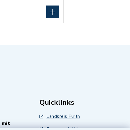
Quicklinks
Landkreis Fürth
 mit
Zenngrund Allianz