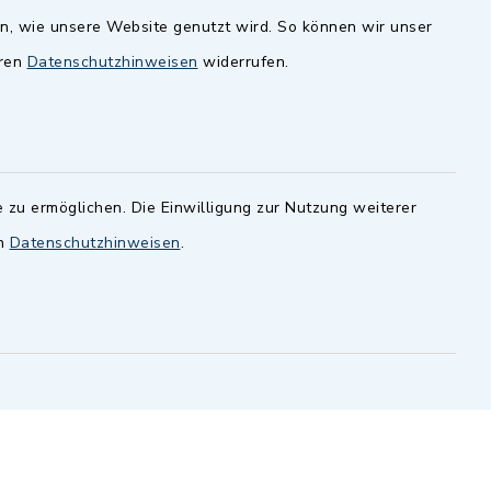
en, wie unsere Website genutzt wird. So können wir unser
andesamt
Dillenberggruppe
eren
Datenschutzhinweisen
widerrufen.
ssen
.
BayernPortal
inixmedia GmbH
 zu ermöglichen. Die Einwilligung zur Nutzung weiterer
en
Datenschutzhinweisen
.