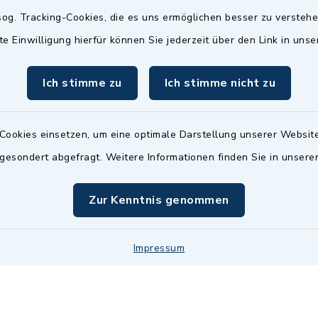
Termin möglich.
og. Tracking-Cookies, die es uns ermöglichen besser zu versteh
sätzlich:
Das Bürgeramt/EWO/St
te Einwilligung hierfür können Sie jederzeit über den Link in uns
18.00 Uhr - allerdings
ist
Mittwochs geschlo
ermin
Ich stimme zu
Ich stimme nicht zu
nde Termine sind
bitte fragen Sie den
en Sachbearbeiter)
Cookies einsetzen, um eine optimale Darstellung unserer Website
 gesondert abgefragt. Weitere Informationen finden Sie in unser
Zur Kenntnis genommen
Impressum