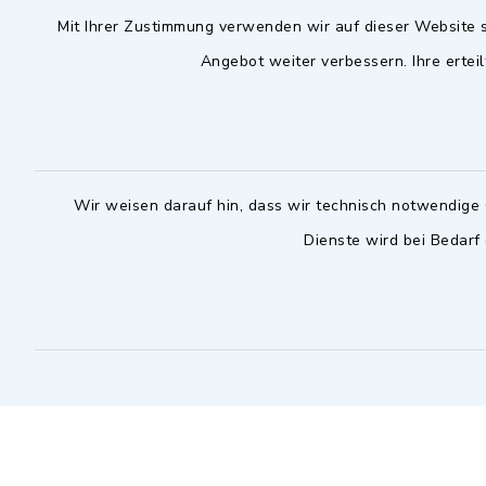
Mit Ihrer Zustimmung verwenden wir auf dieser Website s
09102 9958-0
Dienstag zu
Angebot weiter verbessern. Ihre erteil
09102 9958-111
16.30 bis 
nur mit T
rathaus@markt-
wilhermsdorf.de
(abweiche
möglich - 
Notfallnummer Bauhof
zuständig
Wir weisen darauf hin, dass wir technisch notwendige 
Dienste wird bei Bedarf
Nur außerhalb der regulären
Arbeitszeiten erreichbar
0151 57140232