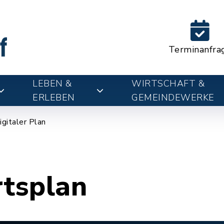
Terminanfra
LEBEN &
WIRTSCHAFT &
ERLEBEN
GEMEINDEWERKE
igitaler Plan
rtsplan