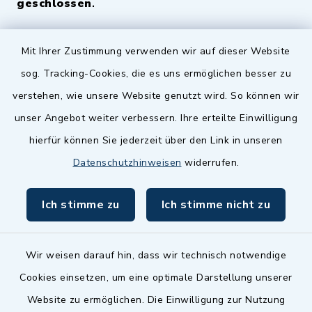
geschlossen
.
Quicklinks
Mit Ihrer Zustimmung verwenden wir auf dieser Website
sog. Tracking-Cookies, die es uns ermöglichen besser zu
Landkreis Fürth
verstehen, wie unsere Website genutzt wird. So können wir
Zenngrund Allianz
unser Angebot weiter verbessern. Ihre erteilte Einwilligung
hierfür können Sie jederzeit über den Link in unseren
Dillenberggruppe
Datenschutzhinweisen
widerrufen.
BayernPortal
Ich stimme zu
Ich stimme nicht zu
inixmedia GmbH
Wir weisen darauf hin, dass wir technisch notwendige
Cookies einsetzen, um eine optimale Darstellung unserer
Website zu ermöglichen. Die Einwilligung zur Nutzung