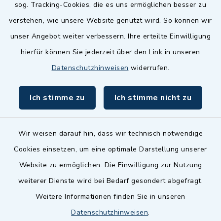
sog. Tracking-Cookies, die es uns ermöglichen besser zu
Landkreis Fürth
verstehen, wie unsere Website genutzt wird. So können wir
Zenngrund Allianz
unser Angebot weiter verbessern. Ihre erteilte Einwilligung
hierfür können Sie jederzeit über den Link in unseren
Dillenberggruppe
Datenschutzhinweisen
widerrufen.
BayernPortal
Ich stimme zu
Ich stimme nicht zu
inixmedia GmbH
Wir weisen darauf hin, dass wir technisch notwendige
Cookies einsetzen, um eine optimale Darstellung unserer
Website zu ermöglichen. Die Einwilligung zur Nutzung
Kontakt
weiterer Dienste wird bei Bedarf gesondert abgefragt.
Weitere Informationen finden Sie in unseren
Barrierefreiheit
Datenschutzhinweisen
.