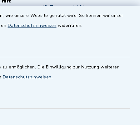
 mit
Zenngrund Allianz
en, wie unsere Website genutzt wird. So können wir unser
andesamt
Dillenberggruppe
eren
Datenschutzhinweisen
widerrufen.
ssen
.
BayernPortal
inixmedia GmbH
 zu ermöglichen. Die Einwilligung zur Nutzung weiterer
en
Datenschutzhinweisen
.