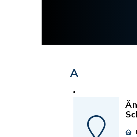
A
Än
Sc