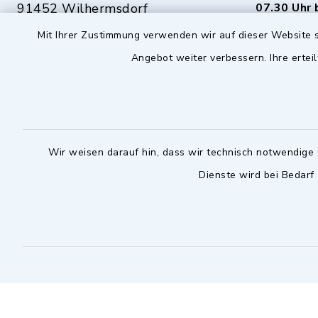
91452 Wilhermsdorf
07.30 Uhr 
Mit Ihrer Zustimmung verwenden wir auf dieser Website s
09102 9958-0
Dienstag zu
Angebot weiter verbessern. Ihre erteil
09102 9958-111
16.30 bis 
nur mit T
rathaus@markt-
wilhermsdorf.de
(abweiche
möglich - 
Notfallnummer Bauhof
zuständig
Wir weisen darauf hin, dass wir technisch notwendige 
Dienste wird bei Bedarf
Nur außerhalb der regulären
Arbeitszeiten erreichbar
0151 57140232