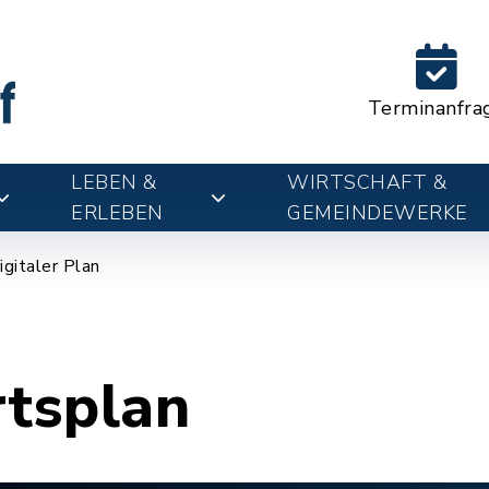
Terminanfra
LEBEN &
WIRTSCHAFT &
ERLEBEN
GEMEINDEWERKE
igitaler Plan
rtsplan