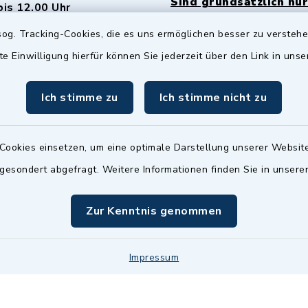
Sind grundsätzlich nur
bis 12.00 Uhr
Termin möglich.
og. Tracking-Cookies, die es uns ermöglichen besser zu versteh
sätzlich:
Das Bürgeramt/EWO/St
te Einwilligung hierfür können Sie jederzeit über den Link in uns
18.00 Uhr - allerdings
ist
Mittwochs geschlo
ermin
Ich stimme zu
Ich stimme nicht zu
nde Termine sind
bitte fragen Sie den
en Sachbearbeiter)
Cookies einsetzen, um eine optimale Darstellung unserer Website
 gesondert abgefragt. Weitere Informationen finden Sie in unser
Zur Kenntnis genommen
Impressum