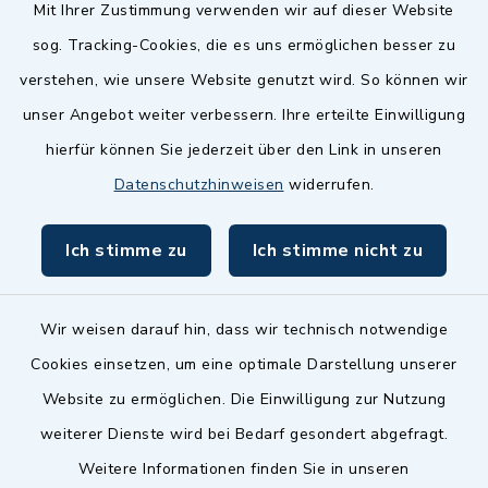
Quicklinks
Mit Ihrer Zustimmung verwenden wir auf dieser Website
sog. Tracking-Cookies, die es uns ermöglichen besser zu
Landkreis Fürth
verstehen, wie unsere Website genutzt wird. So können wir
Zenngrund Allianz
unser Angebot weiter verbessern. Ihre erteilte Einwilligung
hierfür können Sie jederzeit über den Link in unseren
Dillenberggruppe
Datenschutzhinweisen
widerrufen.
BayernPortal
Ich stimme zu
Ich stimme nicht zu
inixmedia GmbH
Wir weisen darauf hin, dass wir technisch notwendige
Cookies einsetzen, um eine optimale Darstellung unserer
Website zu ermöglichen. Die Einwilligung zur Nutzung
Kontakt
weiterer Dienste wird bei Bedarf gesondert abgefragt.
Weitere Informationen finden Sie in unseren
Barrierefreiheit