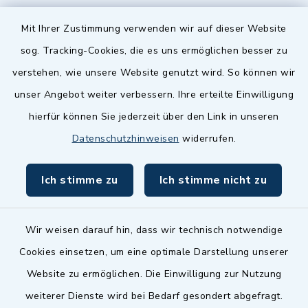
Quicklinks
Mit Ihrer Zustimmung verwenden wir auf dieser Website
sog. Tracking-Cookies, die es uns ermöglichen besser zu
Landkreis Fürth
verstehen, wie unsere Website genutzt wird. So können wir
Zenngrund Allianz
unser Angebot weiter verbessern. Ihre erteilte Einwilligung
hierfür können Sie jederzeit über den Link in unseren
Dillenberggruppe
Datenschutzhinweisen
widerrufen.
BayernPortal
Ich stimme zu
Ich stimme nicht zu
inixmedia GmbH
Wir weisen darauf hin, dass wir technisch notwendige
Cookies einsetzen, um eine optimale Darstellung unserer
Website zu ermöglichen. Die Einwilligung zur Nutzung
Kontakt
weiterer Dienste wird bei Bedarf gesondert abgefragt.