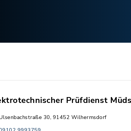
ektrotechnischer Prüfdienst Müd
Ulsenbachstraße 30, 91452 Wilhermsdorf
09102 9993759