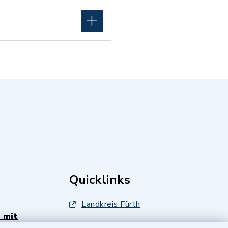
Quicklinks
Landkreis Fürth
 mit
Zenngrund Allianz