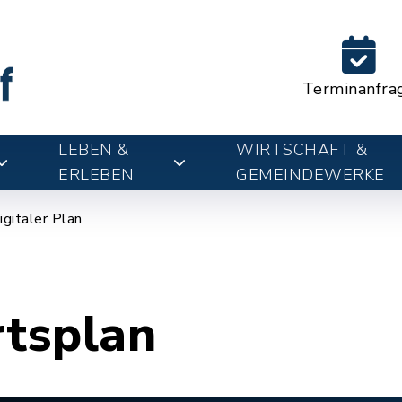
Terminanfra
LEBEN &
WIRTSCHAFT &
ERLEBEN
GEMEINDEWERKE
igitaler Plan
rtsplan