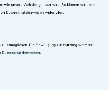
en, wie unsere Website genutzt wird. So können wir unser
andesamt
Dillenberggruppe
eren
Datenschutzhinweisen
widerrufen.
ssen
.
BayernPortal
inixmedia GmbH
 zu ermöglichen. Die Einwilligung zur Nutzung weiterer
en
Datenschutzhinweisen
.