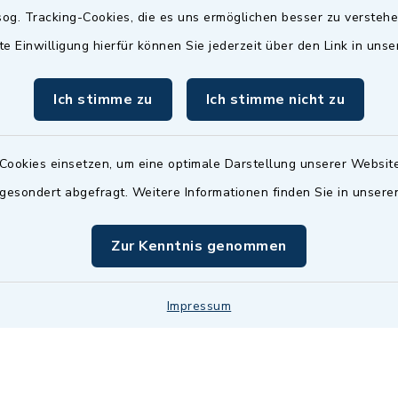
Termin möglich.
og. Tracking-Cookies, die es uns ermöglichen besser zu versteh
sätzlich:
Das Bürgeramt/EWO/St
te Einwilligung hierfür können Sie jederzeit über den Link in uns
18.00 Uhr - allerdings
ist
Mittwochs geschlo
ermin
Ich stimme zu
Ich stimme nicht zu
nde Termine sind
bitte fragen Sie den
en Sachbearbeiter)
Cookies einsetzen, um eine optimale Darstellung unserer Website
 gesondert abgefragt. Weitere Informationen finden Sie in unser
Zur Kenntnis genommen
Impressum