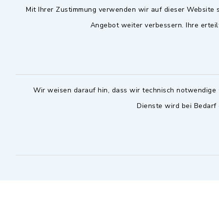
Mit Ihrer Zustimmung verwenden wir auf dieser Website s
09102 9958-0
Dienstag zu
Angebot weiter verbessern. Ihre erteil
09102 9958-111
16.30 bis 
nur mit T
rathaus@markt-
wilhermsdorf.de
(abweiche
möglich - 
Notfallnummer Bauhof
zuständig
Wir weisen darauf hin, dass wir technisch notwendige 
Dienste wird bei Bedarf
Nur außerhalb der regulären
Arbeitszeiten erreichbar
0151 57140232