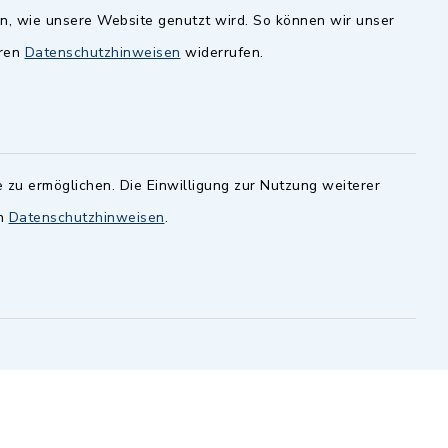
en, wie unsere Website genutzt wird. So können wir unser
andesamt
Dillenberggruppe
eren
Datenschutzhinweisen
widerrufen.
ssen
.
BayernPortal
inixmedia GmbH
 zu ermöglichen. Die Einwilligung zur Nutzung weiterer
en
Datenschutzhinweisen
.