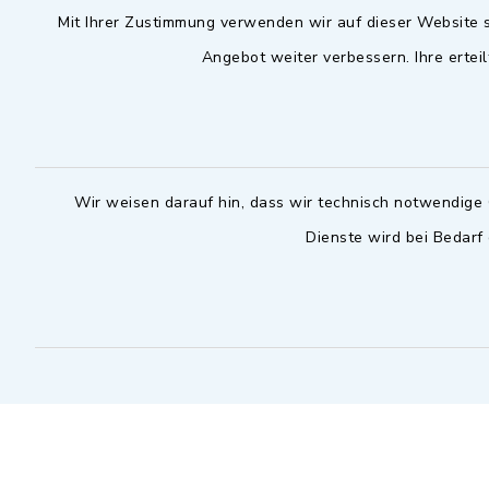
Mit Ihrer Zustimmung verwenden wir auf dieser Website s
09102 9958-0
Dienstag zu
Angebot weiter verbessern. Ihre erteil
09102 9958-111
16.30 bis 
nur mit T
rathaus@markt-
wilhermsdorf.de
(abweiche
möglich - 
Notfallnummer Bauhof
zuständig
Wir weisen darauf hin, dass wir technisch notwendige 
Dienste wird bei Bedarf
Nur außerhalb der regulären
Arbeitszeiten erreichbar
0151 57140232