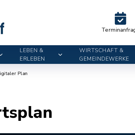
Terminanfra
LEBEN &
WIRTSCHAFT &
ERLEBEN
GEMEINDEWERKE
igitaler Plan
rtsplan