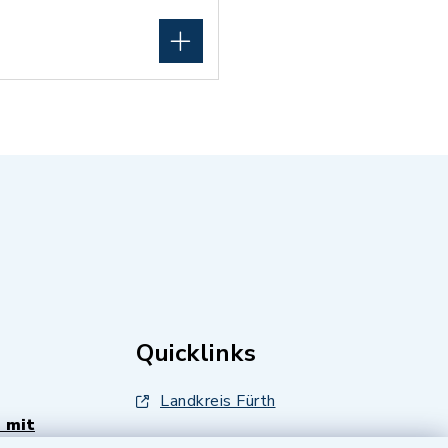
Quicklinks
Landkreis Fürth
 mit
Zenngrund Allianz