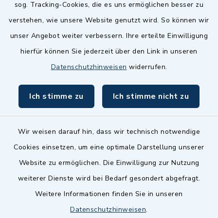
sog. Tracking-Cookies, die es uns ermöglichen besser zu
Landkreis Fürth
verstehen, wie unsere Website genutzt wird. So können wir
Zenngrund Allianz
unser Angebot weiter verbessern. Ihre erteilte Einwilligung
hierfür können Sie jederzeit über den Link in unseren
Dillenberggruppe
Datenschutzhinweisen
widerrufen.
BayernPortal
Ich stimme zu
Ich stimme nicht zu
inixmedia GmbH
Wir weisen darauf hin, dass wir technisch notwendige
Cookies einsetzen, um eine optimale Darstellung unserer
Website zu ermöglichen. Die Einwilligung zur Nutzung
Kontakt
weiterer Dienste wird bei Bedarf gesondert abgefragt.
Weitere Informationen finden Sie in unseren
Barrierefreiheit
Datenschutzhinweisen
.