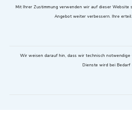
Mit Ihrer Zustimmung verwenden wir auf dieser Website s
09102 9958-0
Dienstag zu
Angebot weiter verbessern. Ihre erteil
09102 9958-111
16.30 bis 
nur mit T
rathaus@markt-
wilhermsdorf.de
(abweiche
möglich - 
Notfallnummer Bauhof
zuständig
Wir weisen darauf hin, dass wir technisch notwendige 
Dienste wird bei Bedarf
Nur außerhalb der regulären
Arbeitszeiten erreichbar
0151 57140232