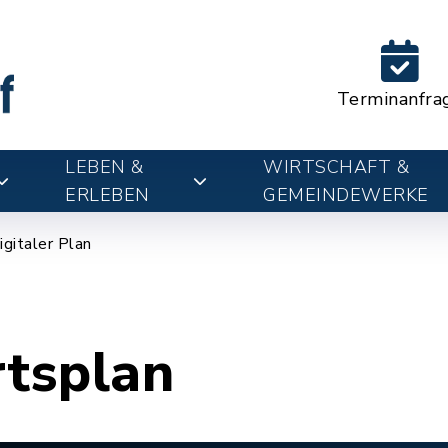
Terminanfra
LEBEN &
WIRTSCHAFT &
ERLEBEN
GEMEINDEWERKE
igitaler Plan
rtsplan