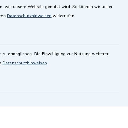
en, wie unsere Website genutzt wird. So können wir unser
andesamt
Dillenberggruppe
eren
Datenschutzhinweisen
widerrufen.
ssen
.
BayernPortal
inixmedia GmbH
 zu ermöglichen. Die Einwilligung zur Nutzung weiterer
en
Datenschutzhinweisen
.