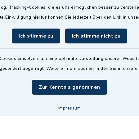
Termin möglich.
og. Tracking-Cookies, die es uns ermöglichen besser zu versteh
sätzlich:
Das Bürgeramt/EWO/St
te Einwilligung hierfür können Sie jederzeit über den Link in uns
18.00 Uhr - allerdings
ist
Mittwochs geschlo
ermin
Ich stimme zu
Ich stimme nicht zu
nde Termine sind
bitte fragen Sie den
en Sachbearbeiter)
Cookies einsetzen, um eine optimale Darstellung unserer Website
 gesondert abgefragt. Weitere Informationen finden Sie in unser
Zur Kenntnis genommen
Impressum