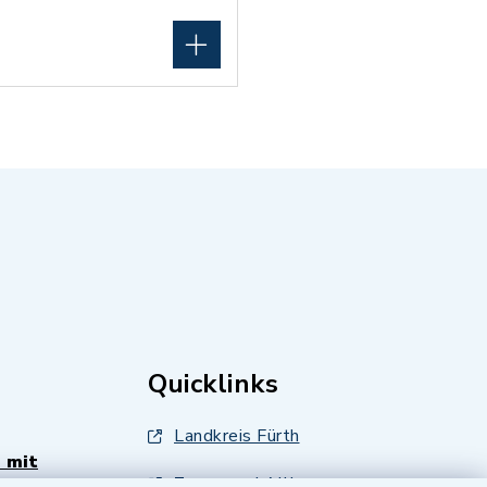
Quicklinks
Landkreis Fürth
 mit
Zenngrund Allianz