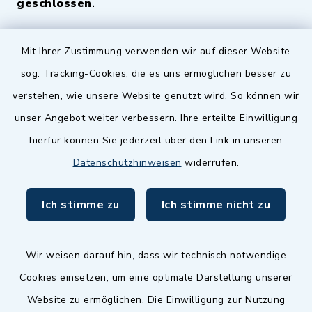
geschlossen
.
Quicklinks
Mit Ihrer Zustimmung verwenden wir auf dieser Website
sog. Tracking-Cookies, die es uns ermöglichen besser zu
Landkreis Fürth
verstehen, wie unsere Website genutzt wird. So können wir
Zenngrund Allianz
unser Angebot weiter verbessern. Ihre erteilte Einwilligung
hierfür können Sie jederzeit über den Link in unseren
Dillenberggruppe
Datenschutzhinweisen
widerrufen.
BayernPortal
Ich stimme zu
Ich stimme nicht zu
inixmedia GmbH
Wir weisen darauf hin, dass wir technisch notwendige
Cookies einsetzen, um eine optimale Darstellung unserer
Website zu ermöglichen. Die Einwilligung zur Nutzung