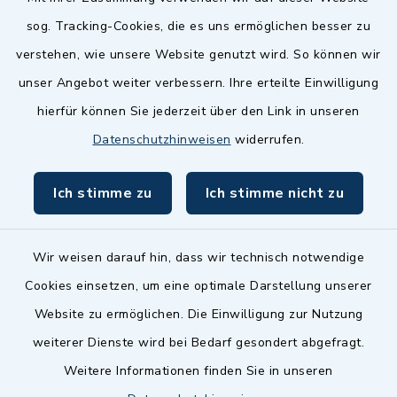
Quicklinks
sog. Tracking-Cookies, die es uns ermöglichen besser zu
Landkreis Fürth
verstehen, wie unsere Website genutzt wird. So können wir
Zenngrund Allianz
unser Angebot weiter verbessern. Ihre erteilte Einwilligung
hierfür können Sie jederzeit über den Link in unseren
Dillenberggruppe
Datenschutzhinweisen
widerrufen.
BayernPortal
Ich stimme zu
Ich stimme nicht zu
inixmedia GmbH
Wir weisen darauf hin, dass wir technisch notwendige
Cookies einsetzen, um eine optimale Darstellung unserer
Website zu ermöglichen. Die Einwilligung zur Nutzung
Kontakt
weiterer Dienste wird bei Bedarf gesondert abgefragt.
Weitere Informationen finden Sie in unseren
Barrierefreiheit