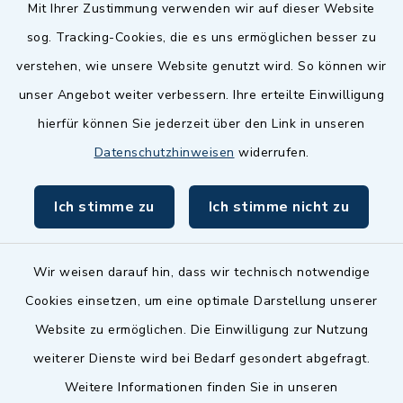
Quicklinks
Mit Ihrer Zustimmung verwenden wir auf dieser Website
sog. Tracking-Cookies, die es uns ermöglichen besser zu
Landkreis Fürth
verstehen, wie unsere Website genutzt wird. So können wir
Zenngrund Allianz
unser Angebot weiter verbessern. Ihre erteilte Einwilligung
hierfür können Sie jederzeit über den Link in unseren
Dillenberggruppe
Datenschutzhinweisen
widerrufen.
BayernPortal
Ich stimme zu
Ich stimme nicht zu
inixmedia GmbH
Wir weisen darauf hin, dass wir technisch notwendige
Cookies einsetzen, um eine optimale Darstellung unserer
Website zu ermöglichen. Die Einwilligung zur Nutzung
Kontakt
weiterer Dienste wird bei Bedarf gesondert abgefragt.
Weitere Informationen finden Sie in unseren
Barrierefreiheit