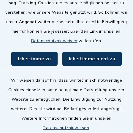
sog. Tracking-Cookies, die es uns ermöglichen besser zu
Landkreis Fürth
verstehen, wie unsere Website genutzt wird. So können wir
Zenngrund Allianz
unser Angebot weiter verbessern. Ihre erteilte Einwilligung
hierfür können Sie jederzeit über den Link in unseren
Dillenberggruppe
Datenschutzhinweisen
widerrufen.
BayernPortal
Ich stimme zu
Ich stimme nicht zu
inixmedia GmbH
Wir weisen darauf hin, dass wir technisch notwendige
Cookies einsetzen, um eine optimale Darstellung unserer
Website zu ermöglichen. Die Einwilligung zur Nutzung
Kontakt
weiterer Dienste wird bei Bedarf gesondert abgefragt.
Weitere Informationen finden Sie in unseren
Barrierefreiheit
Datenschutzhinweisen
.