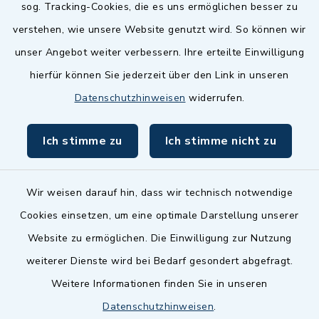
sog. Tracking-Cookies, die es uns ermöglichen besser zu
Landkreis Fürth
verstehen, wie unsere Website genutzt wird. So können wir
Zenngrund Allianz
unser Angebot weiter verbessern. Ihre erteilte Einwilligung
hierfür können Sie jederzeit über den Link in unseren
Dillenberggruppe
Datenschutzhinweisen
widerrufen.
BayernPortal
Ich stimme zu
Ich stimme nicht zu
inixmedia GmbH
Wir weisen darauf hin, dass wir technisch notwendige
Cookies einsetzen, um eine optimale Darstellung unserer
Website zu ermöglichen. Die Einwilligung zur Nutzung
Kontakt
weiterer Dienste wird bei Bedarf gesondert abgefragt.
Weitere Informationen finden Sie in unseren
Barrierefreiheit
Datenschutzhinweisen
.