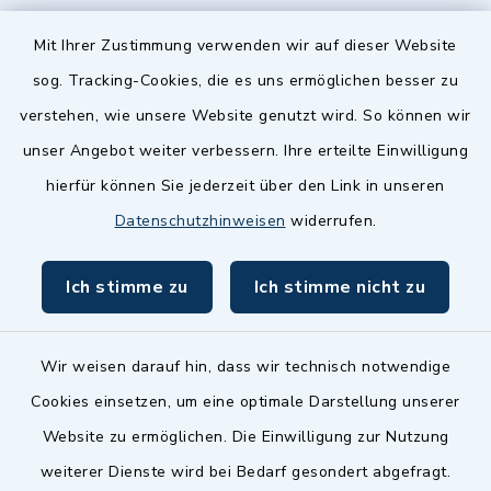
Quicklinks
Mit Ihrer Zustimmung verwenden wir auf dieser Website
sog. Tracking-Cookies, die es uns ermöglichen besser zu
Landkreis Fürth
verstehen, wie unsere Website genutzt wird. So können wir
Zenngrund Allianz
unser Angebot weiter verbessern. Ihre erteilte Einwilligung
hierfür können Sie jederzeit über den Link in unseren
Dillenberggruppe
Datenschutzhinweisen
widerrufen.
BayernPortal
Ich stimme zu
Ich stimme nicht zu
inixmedia GmbH
Wir weisen darauf hin, dass wir technisch notwendige
Cookies einsetzen, um eine optimale Darstellung unserer
Website zu ermöglichen. Die Einwilligung zur Nutzung
Kontakt
weiterer Dienste wird bei Bedarf gesondert abgefragt.