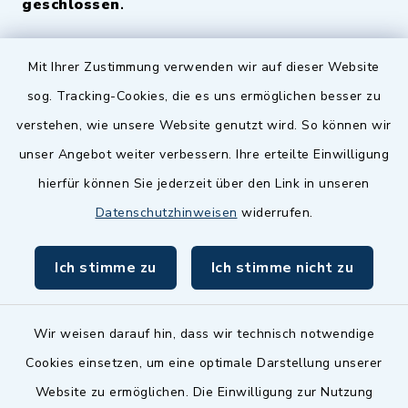
geschlossen
.
Quicklinks
Mit Ihrer Zustimmung verwenden wir auf dieser Website
sog. Tracking-Cookies, die es uns ermöglichen besser zu
Landkreis Fürth
verstehen, wie unsere Website genutzt wird. So können wir
Zenngrund Allianz
unser Angebot weiter verbessern. Ihre erteilte Einwilligung
hierfür können Sie jederzeit über den Link in unseren
Dillenberggruppe
Datenschutzhinweisen
widerrufen.
BayernPortal
Ich stimme zu
Ich stimme nicht zu
inixmedia GmbH
Wir weisen darauf hin, dass wir technisch notwendige
Cookies einsetzen, um eine optimale Darstellung unserer
Website zu ermöglichen. Die Einwilligung zur Nutzung