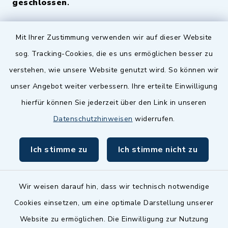
geschlossen
.
Quicklinks
Mit Ihrer Zustimmung verwenden wir auf dieser Website
sog. Tracking-Cookies, die es uns ermöglichen besser zu
Landkreis Fürth
verstehen, wie unsere Website genutzt wird. So können wir
Zenngrund Allianz
unser Angebot weiter verbessern. Ihre erteilte Einwilligung
hierfür können Sie jederzeit über den Link in unseren
Dillenberggruppe
Datenschutzhinweisen
widerrufen.
BayernPortal
Ich stimme zu
Ich stimme nicht zu
inixmedia GmbH
Wir weisen darauf hin, dass wir technisch notwendige
Cookies einsetzen, um eine optimale Darstellung unserer
Website zu ermöglichen. Die Einwilligung zur Nutzung