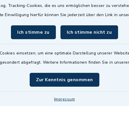
Termin möglich.
og. Tracking-Cookies, die es uns ermöglichen besser zu versteh
sätzlich:
Das Bürgeramt/EWO/St
te Einwilligung hierfür können Sie jederzeit über den Link in uns
18.00 Uhr - allerdings
ist
Mittwochs geschlo
ermin
Ich stimme zu
Ich stimme nicht zu
nde Termine sind
bitte fragen Sie den
en Sachbearbeiter)
Cookies einsetzen, um eine optimale Darstellung unserer Website
 gesondert abgefragt. Weitere Informationen finden Sie in unser
Zur Kenntnis genommen
Impressum