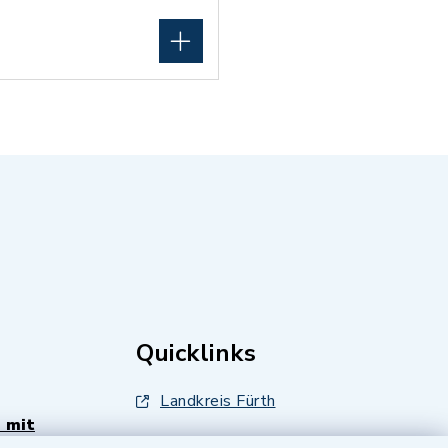
Quicklinks
Landkreis Fürth
 mit
Zenngrund Allianz