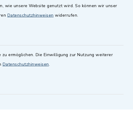
en, wie unsere Website genutzt wird. So können wir unser
andesamt
Dillenberggruppe
eren
Datenschutzhinweisen
widerrufen.
ssen
.
BayernPortal
inixmedia GmbH
 zu ermöglichen. Die Einwilligung zur Nutzung weiterer
en
Datenschutzhinweisen
.