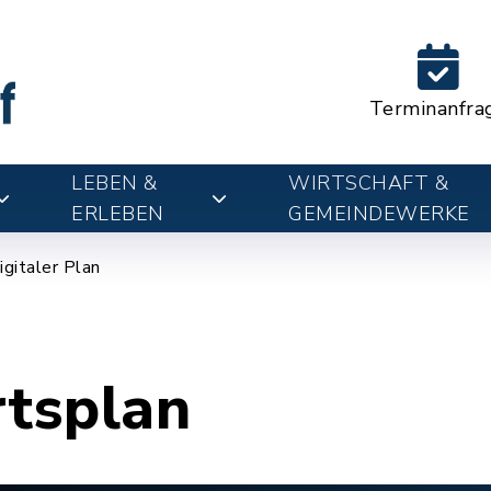
Terminanfra
LEBEN &
WIRTSCHAFT &
ERLEBEN
GEMEINDEWERKE
igitaler Plan
rtsplan