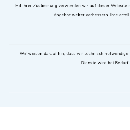
Mit Ihrer Zustimmung verwenden wir auf dieser Website s
09102 9958-0
Dienstag zu
Angebot weiter verbessern. Ihre erteil
09102 9958-111
16.30 bis 
nur mit T
rathaus@markt-
wilhermsdorf.de
(abweiche
möglich - 
Notfallnummer Bauhof
zuständig
Wir weisen darauf hin, dass wir technisch notwendige 
Dienste wird bei Bedarf
Nur außerhalb der regulären
Arbeitszeiten erreichbar
0151 57140232